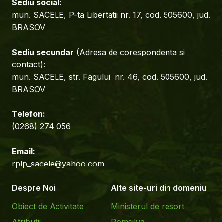
Sediu social:
mun. SACELE, P-ta Libertatii nr. 17, cod. 505600, jud.
BRASOV
Sediu secundar
(Adresa de corespondenta si
contact):
mun. SACELE, str. Fagului, nr. 46, cod. 505600, jud.
BRASOV
Telefon:
(0268) 274 056
Email:
rplp_sacele@yahoo.com
Despre Noi
Alte site-uri din domeniu
Obiect de Activitate
Ministerul de resort
Atribuții
Romsilva