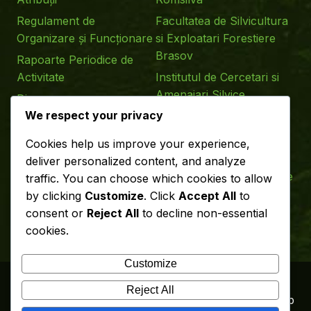
Regulament de
Facultatea de Silvicultura
Organizare și Funcționare
si Exploatari Forestiere
Brasov
Rapoarte Periodice de
Activitate
Institutul de Cercetari si
Amenajari Silvice
Diverse
We respect your privacy
Parcul National Piatra
Craiului
Cookies help us improve your experience,
European Forest Institute
deliver personalized content, and analyze
Asociaţia Proprietarilor de
traffic. You can choose which cookies to allow
Păduri din Romania
by clicking
Customize
. Click
Accept All
to
consent or
Reject All
to decline non-essential
cookies.
Customize
Reject All
©
2026
Regia Publica
Made with
🤍
by Web